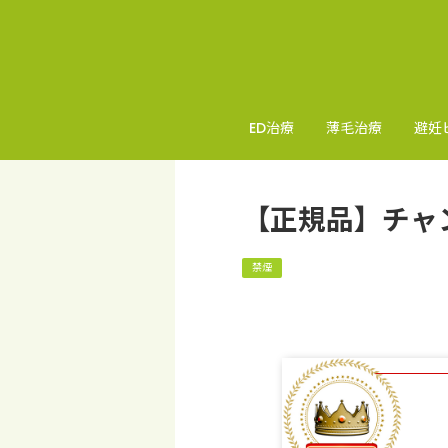
ED治療
薄毛治療
避妊
【正規品】チャ
禁煙