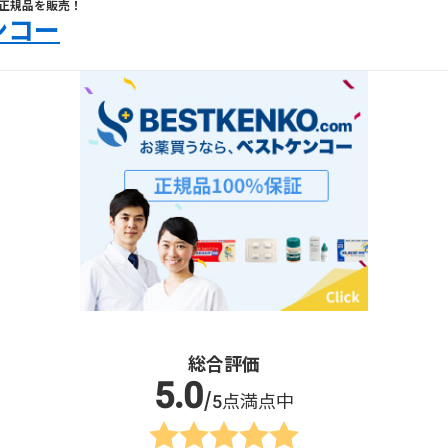
正規品を販売！
ンコー
総合評価
/5点満点中